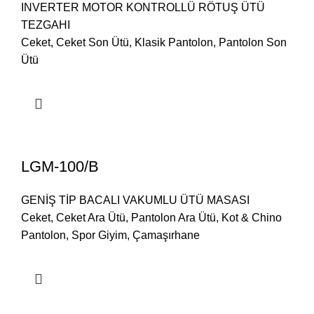
INVERTER MOTOR KONTROLLÜ RÖTUŞ ÜTÜ
TEZGAHI
Ceket
,
Ceket Son Ütü
,
Klasik Pantolon
,
Pantolon Son
Ütü
LGM-100/B
GENİŞ TİP BACALI VAKUMLU ÜTÜ MASASI
Ceket
,
Ceket Ara Ütü
,
Pantolon Ara Ütü
,
Kot & Chino
Pantolon
,
Spor Giyim
,
Çamaşırhane