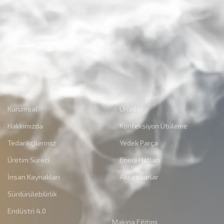
Kurumsal
Ürünler
Hakkımızda
Konfeksiyon Ütüleme
Tedarikçilerimiz
Yedek Parça
Üretim Süreci
Enerji Hatları
İnsan Kaynakları
Aksesuarlar
Sürdürülebilirlik
Endüstri 4.0
Makina Eğitimi