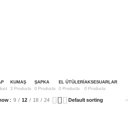
AP
KUMAŞ
ŞAPKA
EL ÜTÜLERI
AKSESUARLAR
duct
3 Products
0 Products
0 Products
0 Products
how
9
12
18
24