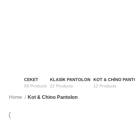
CEKET
KLASIK PANTOLON
KOT & CHINO PAN
58 Products
22 Products
12 Products
Home
Kot & Chino Pantolon