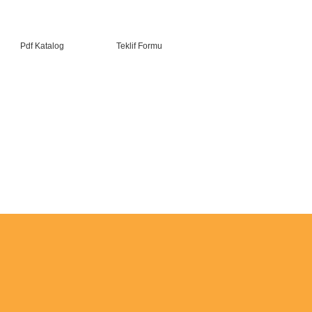
Makina Eğitimi
6 1B1 Esenyu
Türkiye
Pdf Katalog
Teklif Formu
İnfo@lgmgr
For orders an