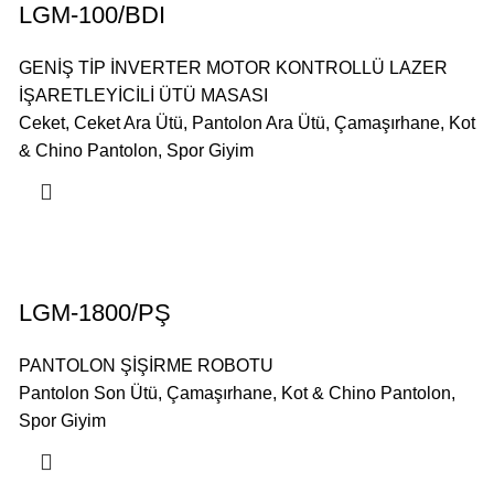
LGM-100/BDI
GENİŞ TİP İNVERTER MOTOR KONTROLLÜ LAZER
İŞARETLEYİCİLİ ÜTÜ MASASI
Ceket
,
Ceket Ara Ütü
,
Pantolon Ara Ütü
,
Çamaşırhane
,
Kot
& Chino Pantolon
,
Spor Giyim
LGM-1800/PŞ
PANTOLON ŞİŞİRME ROBOTU
Pantolon Son Ütü
,
Çamaşırhane
,
Kot & Chino Pantolon
,
Spor Giyim