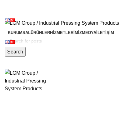
KURUMSAL
ÜRÜNLER
HIZMETLERIMIZ
MEDYA
İLETIŞIM
Search