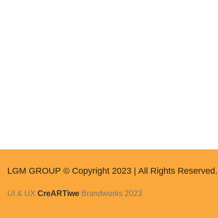
İnsan Kaynakları
Aksesuarlar
Sürdürülebilirlik
Endüstri 4.0
LGM GROUP © Copyright 2023 | All Rights Reserved.
UI & UX
CreARTiwe
Brandworks
2023