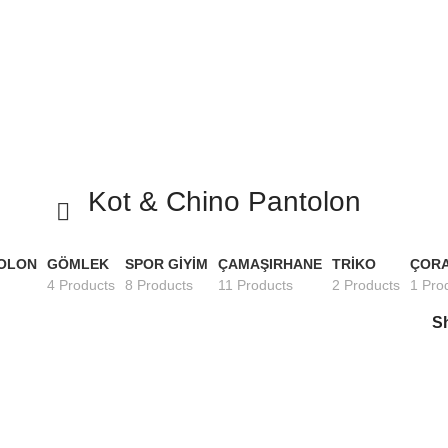
Kot & Chino Pantolon
TOLON
GÖMLEK
SPOR GIYIM
ÇAMAŞIRHANE
TRIKO
ÇOR
4 Products
8 Products
11 Products
2 Products
1 Pro
S